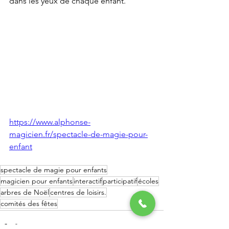
dans les yeux de chaque enfant.
https://www.alphonse-
magicien.fr/spectacle-de-magie-pour-
enfant
spectacle de magie pour enfants
magicien pour enfants
interactif
participatif
écoles
arbres de Noël
centres de loisirs.
comités des fêtes