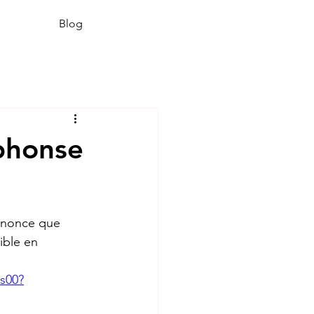
Blog
phonse
nnonce que 
ible en 
s00?