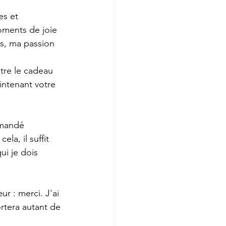
s et 
oments de joie 
rs, ma passion 
tre le cadeau 
intenant votre 
mmandé 
a, il suffit 
ui je dois 
r : merci. J'ai 
rtera autant de 