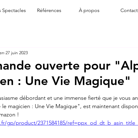
 Spectacles
Références
À propos
Contact
ien
27 juin 2023
ande ouverte pour "Al
ien : Une Vie Magique"
ur 5.
usiasme débordant et une immense fierté que je vous a
 le magicien : Une Vie Magique", est maintenant dispon
mazon !
fr/gp/product/2371584185/ref=ppx_od_dt_b_asin_title_