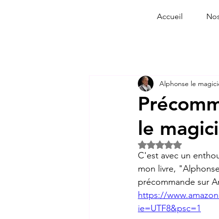
Accueil
Nos
Alphonse le magic
Précomm
le magic
Noté NaN étoiles s
C'est avec un entho
mon livre, "Alphonse
précommande sur A
https://www.amazon.
ie=UTF8&psc=1