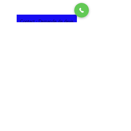
Contact - Demande de devis
Alphonse Spectacle de Magicien - 06 25 19 84 24
Alphonse le magicien le commencement
Voir tout
Posts récents