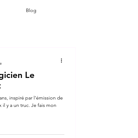
Blog
re
cien Le
t
s, inspiré par l'émission de
l y a un truc. Je fais mon