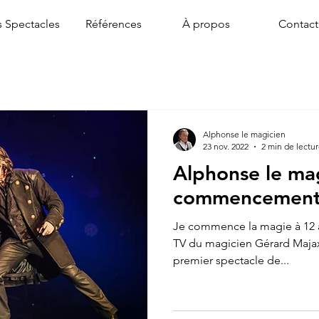
 Spectacles
Références
À propos
Contact
Alphonse le magicien
23 nov. 2022
2 min de lectu
Alphonse le magi
commencemen
Je commence la magie à 12 an
TV du magicien Gérard Majax i
premier spectacle de...