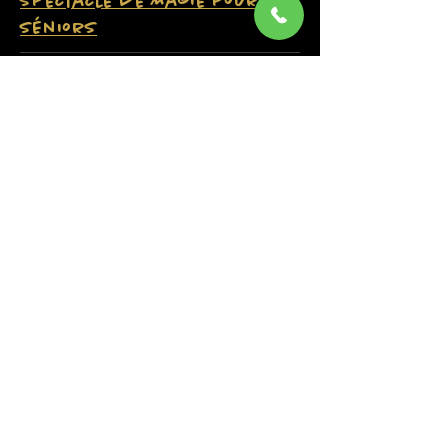
Spectacle de Magie pour
Séniors
Parce que l’émerveillement n'a pas
d'âge, Alphonse le magicien propose
un spectacle de magie spécialement
conçu pour nos aînés. Alliant
élégance, humour et poésie, cette