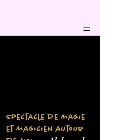
Spectacle de magie
et magicien autour