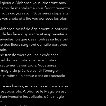
digieux d'Alphonse vous laisseront sans
uméros de mentalisme vous feront remettre
 vous croyez savoir. Vous serez stupéfaits
e vos choix et à lire vos pensées les plus
. Alphonse possède également le pouvoir
 de les faire disparaître et réapparaître à
erveillés lorsque des montres se figeront
e des fleurs surgiront de nulle part avec
main.
e se transformera en une expérience
 Alphonse invitera certains invités
irectement à ses tours. Vous aurez
a magie de près, de sentir l'énergie
 vous-même un acteur dans ce spectacle
être enchantés, émerveillés et transportés
est possible. Alphonse le Magicien est
d'anniversaire inoubliable, où la magie
t.