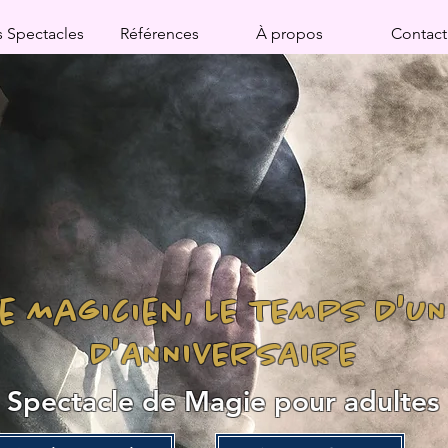
 Spectacles
Références
À propos
Contact
 Magicien, LE TEMPS D'U
D'ANNIVERSAIRE
Spectacle de Magie pour adultes