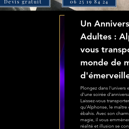
Devis gratuit
06 25 19 84 24
Un Annivers
Adultes : A
vous transp
monde de m
d'émerveill
Plongez dans l'univers 
d'une soirée d'annivers
Laissez-vous transporter
qu'Alphonse, le maître 
ébahis. Avec son charm
magie, il vous emmèner
réalité et illusion se co