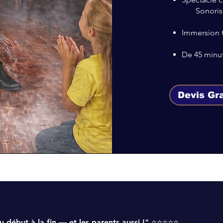
Sonorisati
Immersion t
De 45 minut
Devis Gra
du début à la fin — et les parents aussi !" ⭐⭐⭐⭐⭐