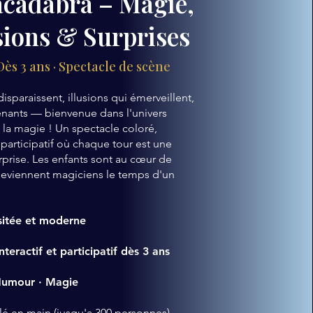
cadabra – Magie,
sions & Surprises
Dès 3 ans · Spectacle de scène
isparaissent, illusions qui émerveillent,
enants — bienvenue dans l'univers
 la magie ! Un spectacle coloré,
t participatif où chaque tour est une
rprise. Les enfants sont au cœur de
 deviennent magiciens le temps d'un
sitée et moderne
nteractif et participatif dès 3 ans
 Humour · Magie
lé en main (jusqu'a 300 personnes)