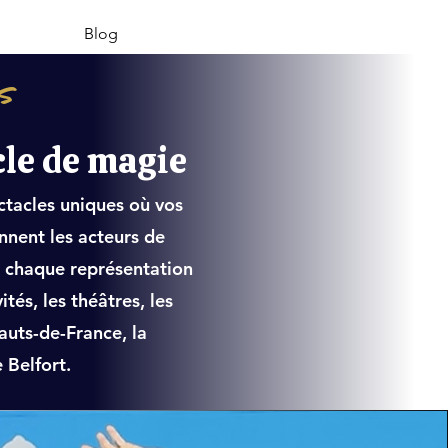
Blog
ts
cle de magie
ctacles uniques où vos
nnent les acteurs de
s : chaque représentation
tés, les théâtres, les
Hauts-de-France, la
 Belfort.