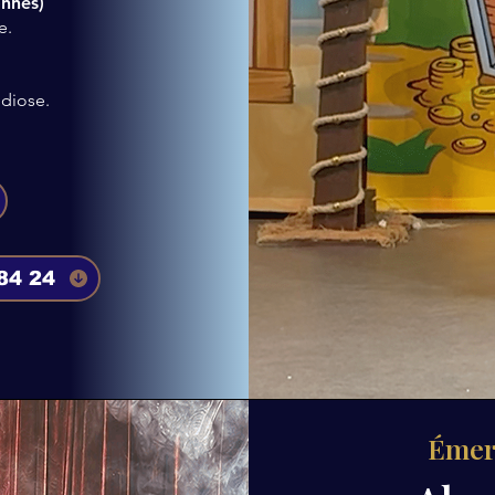
onnes)
e.
ndiose.
84 24
Émer