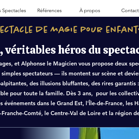
 Spectacles
Références
À propos
Contact
ectacle de magie pour enfan
, véritables héros du specta
sages, et Alphonse le Magicien vous propose deux spe
 simples spectateurs — ils montent sur scène et devie
palpitantes, des illusions bluffantes, des rires garanti
e pour toute la famille. Dès 3 ans, pour les collectivi
les événements dans le Grand Est, l'Île-de-France, les 
ranche-Comté, le Centre-Val de Loire et la région de