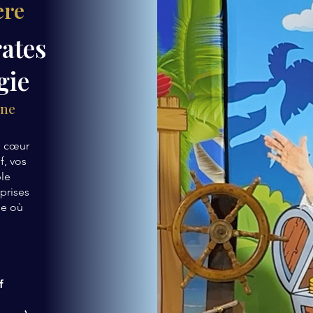
ère
rates
gie
ène
u cœur
f, vos
ble
prises
ue où
f