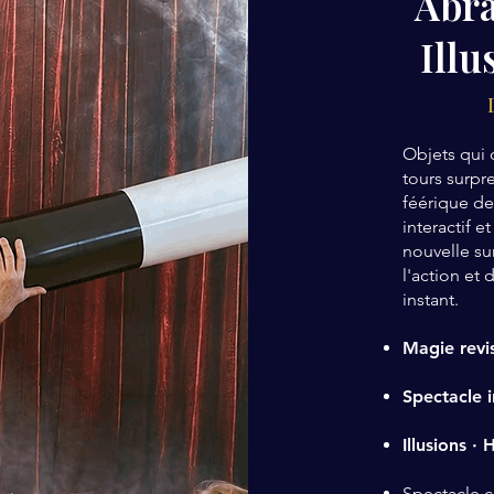
Abra
Illu
Objets qui d
tours surpr
féérique de
interactif e
nouvelle su
l'action et
instant.
Magie revi
Spectacle i
Illusions ·
Spectacle c