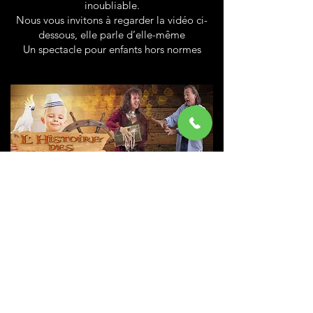
inoubliable.
Nous vous invitons à regarder la vidéo ci-
dessous, elle parle d’elle-même
Un spectacle pour enfants hors normes