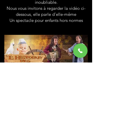
inoubliable.
Nous vous invitons à regarder la vidéo ci-
dessous, elle parle d’elle-même
Un spectacle pour enfants hors normes