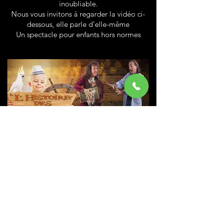
inoubliable.
Nous vous invitons à regarder la vidéo ci-
dessous, elle parle d’elle-même
Un spectacle pour enfants hors normes