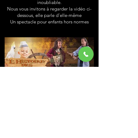
inoubliable.
Nous vous invitons à regarder la vidéo ci-
dessous, elle parle d’elle-même
Un spectacle pour enfants hors normes