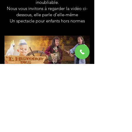
inoubliable.
Nous vous invitons à regarder la vidéo ci-
dessous, elle parle d’elle-même
Un spectacle pour enfants hors normes