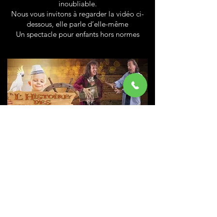
inoubliable.
Nous vous invitons à regarder la vidéo ci-
dessous, elle parle d’elle-même
Un spectacle pour enfants hors normes