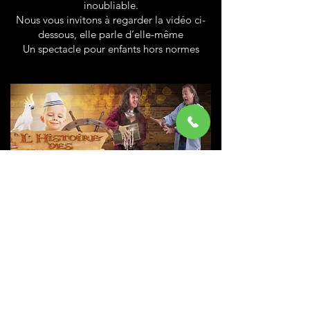
inoubliable.
Nous vous invitons à regarder la vidéo ci-
dessous, elle parle d’elle-même
Un spectacle pour enfants hors normes