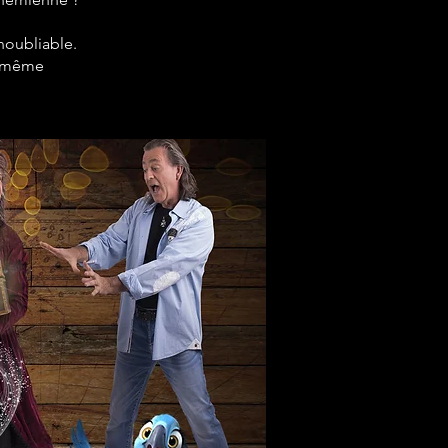
noubliable.
le-même