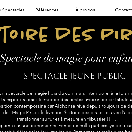
 Spectacles
Références
À propos
Contact
stoire des Pi
Spectacle de magie pour enfan
Spectacle jeune public
n spectacle de magie hors du commun, intemporel à la fois mo
transportera dans le monde des pirates avec un décor fabuleu
sition contemporaine car Alphonse rêve depuis toujours de de
 des Magic Pirates le livre de l’histoire des pirates et avec l’aid
transformer au fur et à mesure en flibustier !!! …
 gagné car une bohémienne venue de nulle part essaye de briser
réussir à déjouer les jeux malins de l’intrigante et malicieuse 