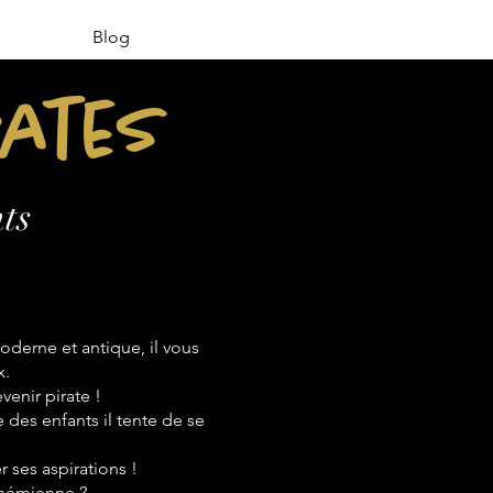
Blog
rates
ts
derne et antique, il vous
x.
venir pirate !
e des enfants il tente de se
 ses aspirations !
bohémienne ?