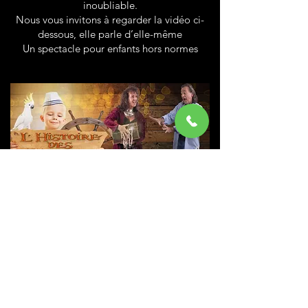
inoubliable.
Nous vous invitons à regarder la vidéo ci-
dessous, elle parle d’elle-même
Un spectacle pour enfants hors normes