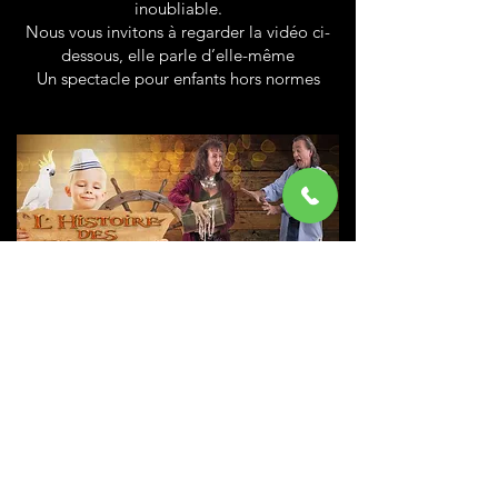
inoubliable.
Nous vous invitons à regarder la vidéo ci-
dessous, elle parle d’elle-même
Un spectacle pour enfants hors normes