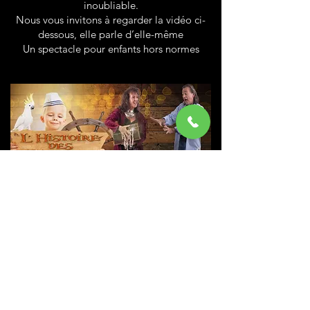
inoubliable.
Nous vous invitons à regarder la vidéo ci-
dessous, elle parle d’elle-même
Un spectacle pour enfants hors normes