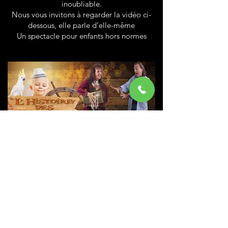
inoubliable.
Nous vous invitons à regarder la vidéo ci-
dessous, elle parle d’elle-même
Un spectacle pour enfants hors normes