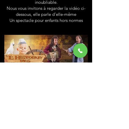
inoubliable.
Nous vous invitons à regarder la vidéo ci-
dessous, elle parle d’elle-même
Un spectacle pour enfants hors normes