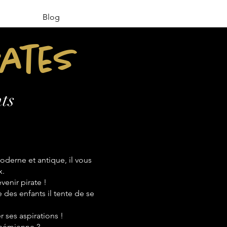
Blog
rates
ts
derne et antique, il vous
x.
venir pirate !
e des enfants il tente de se
 ses aspirations !
bohémienne ?