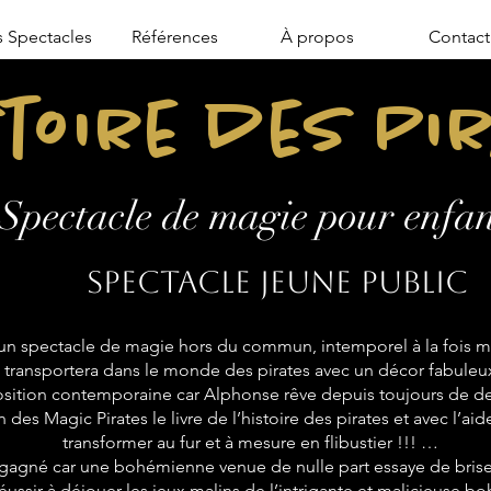
 Spectacles
Références
À propos
Contact
stoire des Pi
Spectacle de magie pour enfan
Spectacle jeune public
n spectacle de magie hors du commun, intemporel à la fois mo
transportera dans le monde des pirates avec un décor fabuleu
sition contemporaine car Alphonse rêve depuis toujours de de
 des Magic Pirates le livre de l’histoire des pirates et avec l’aid
transformer au fur et à mesure en flibustier !!! …
 gagné car une bohémienne venue de nulle part essaye de briser
réussir à déjouer les jeux malins de l’intrigante et malicieuse 