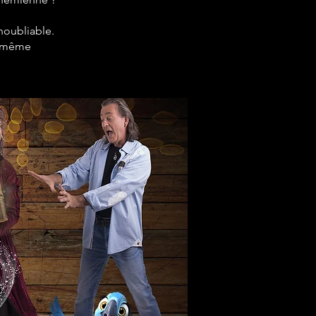
noubliable.
le-même