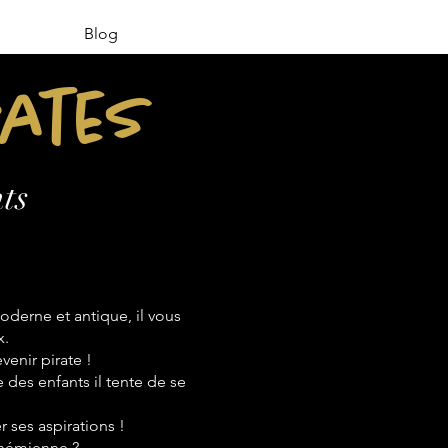
Blog
rates
ts
derne et antique, il vous
x.
venir pirate !
e des enfants il tente de se
 ses aspirations !
bohémienne ?