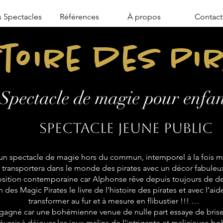
 Spectacles
Références
À propos
Contact
stoire des Pi
Spectacle de magie pour enfan
Spectacle jeune public
n spectacle de magie hors du commun, intemporel à la fois mo
transportera dans le monde des pirates avec un décor fabuleu
sition contemporaine car Alphonse rêve depuis toujours de de
 des Magic Pirates le livre de l’histoire des pirates et avec l’aid
transformer au fur et à mesure en flibustier !!! …
 gagné car une bohémienne venue de nulle part essaye de briser
réussir à déjouer les jeux malins de l’intrigante et malicieuse 