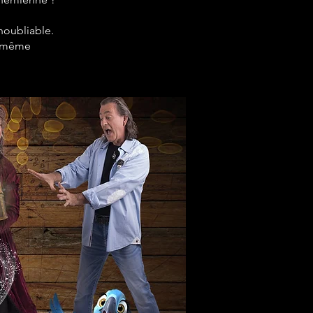
noubliable.
le-même