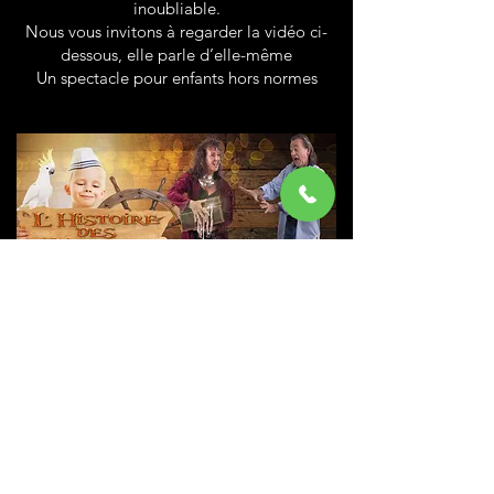
inoubliable.
Nous vous invitons à regarder la vidéo ci-
dessous, elle parle d’elle-même
Un spectacle pour enfants hors normes