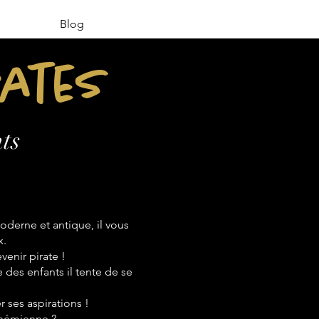
Blog
rates
ts
derne et antique, il vous
x.
venir pirate !
e des enfants il tente de se
 ses aspirations !
bohémienne ?