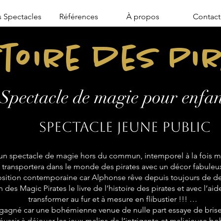
 Spectacles
Références
À propos
Contact
stoire des Pi
Spectacle de magie pour enfan
Spectacle jeune public
n spectacle de magie hors du commun, intemporel à la fois mo
transportera dans le monde des pirates avec un décor fabuleu
sition contemporaine car Alphonse rêve depuis toujours de de
 des Magic Pirates le livre de l’histoire des pirates et avec l’aid
transformer au fur et à mesure en flibustier !!! …
 gagné car une bohémienne venue de nulle part essaye de briser
réussir à déjouer les jeux malins de l’intrigante et malicieuse 