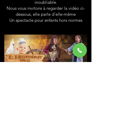
inoubliable.
Nous vous invitons à regarder la vidéo ci-
dessous, elle parle d’elle-même
Un spectacle pour enfants hors normes