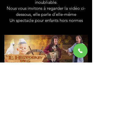
inoubliable.
Nous vous invitons à regarder la vidéo ci-
dessous, elle parle d’elle-même
Un spectacle pour enfants hors normes