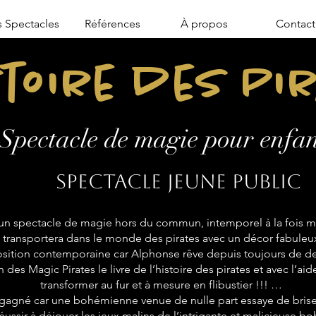
 Spectacles
Références
À propos
Contact
stoire des Pi
Spectacle de magie pour enfan
Spectacle jeune public
n spectacle de magie hors du commun, intemporel à la fois mo
transportera dans le monde des pirates avec un décor fabuleu
sition contemporaine car Alphonse rêve depuis toujours de de
 des Magic Pirates le livre de l’histoire des pirates et avec l’aid
transformer au fur et à mesure en flibustier !!! …
 gagné car une bohémienne venue de nulle part essaye de briser
réussir à déjouer les jeux malins de l’intrigante et malicieuse 