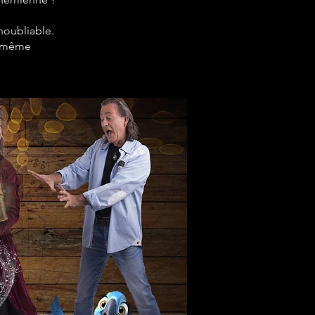
noubliable.
le-même