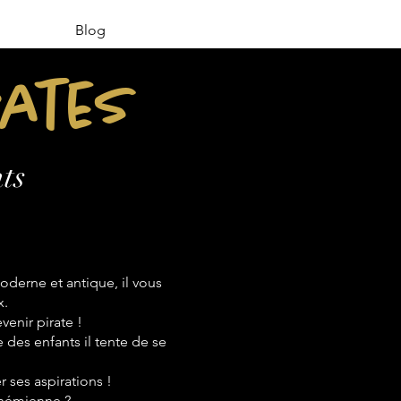
Blog
rates
ts
derne et antique, il vous
x.
venir pirate !
e des enfants il tente de se
 ses aspirations !
bohémienne ?