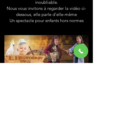
inoubliable.
Nous vous invitons à regarder la vidéo ci-
dessous, elle parle d’elle-même
Un spectacle pour enfants hors normes