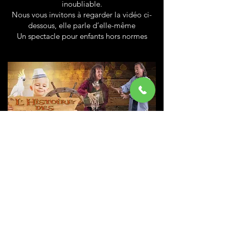
inoubliable.
Nous vous invitons à regarder la vidéo ci-
dessous, elle parle d’elle-même
Un spectacle pour enfants hors normes