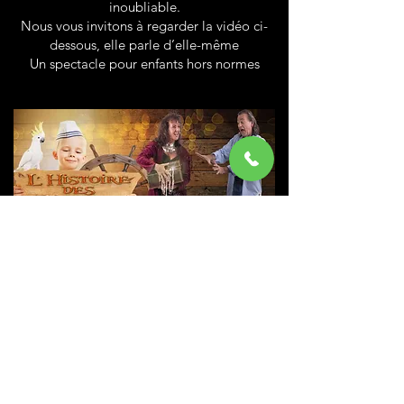
inoubliable.
Nous vous invitons à regarder la vidéo ci-
dessous, elle parle d’elle-même
Un spectacle pour enfants hors normes