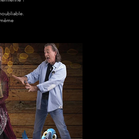
noubliable.
le-même