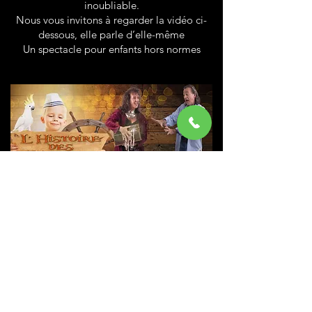
inoubliable.
Nous vous invitons à regarder la vidéo ci-
dessous, elle parle d’elle-même
Un spectacle pour enfants hors normes