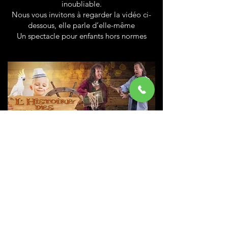
inoubliable.
Nous vous invitons à regarder la vidéo ci-
dessous, elle parle d’elle-même
Un spectacle pour enfants hors normes