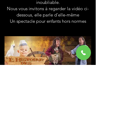
inoubliable.
Nous vous invitons à regarder la vidéo ci-
dessous, elle parle d’elle-même
Un spectacle pour enfants hors normes