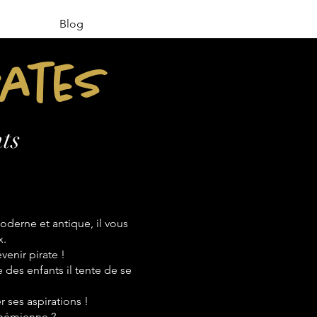
Blog
rates
ts
derne et antique, il vous
x.
venir pirate !
e des enfants il tente de se
 ses aspirations !
bohémienne ?