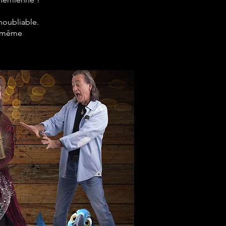
noubliable.
le-même