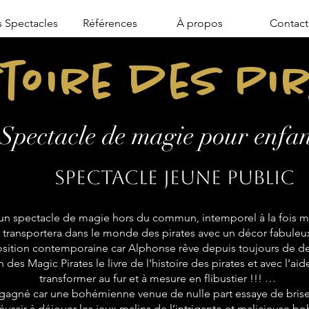
 Spectacles
Références
À propos
Contact
stoire des Pi
Spectacle de magie pour enfan
Spectacle jeune public
n spectacle de magie hors du commun, intemporel à la fois mo
transportera dans le monde des pirates avec un décor fabuleu
sition contemporaine car Alphonse rêve depuis toujours de de
 des Magic Pirates le livre de l’histoire des pirates et avec l’aid
transformer au fur et à mesure en flibustier !!! …
 gagné car une bohémienne venue de nulle part essaye de briser
réussir à déjouer les jeux malins de l’intrigante et malicieuse 