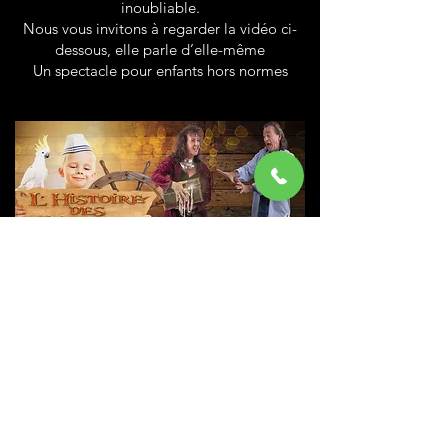
inoubliable.
Nous vous invitons à regarder la vidéo ci-
dessous, elle parle d’elle-même
Un spectacle pour enfants hors normes