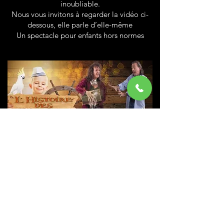
inoubliable.
Nous vous invitons à regarder la vidéo ci-
dessous, elle parle d’elle-même
Un spectacle pour enfants hors normes