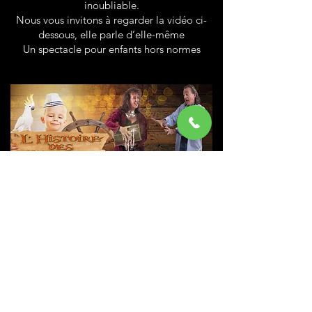
inoubliable.
Nous vous invitons à regarder la vidéo ci-
dessous, elle parle d’elle-même
Un spectacle pour enfants hors normes