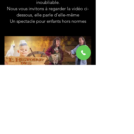
inoubliable.
Nous vous invitons à regarder la vidéo ci-
dessous, elle parle d’elle-même
Un spectacle pour enfants hors normes