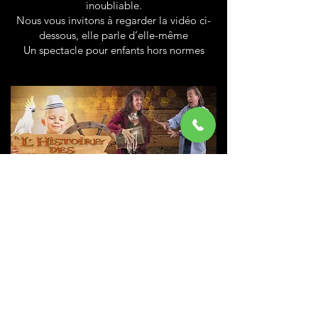
inoubliable.
Nous vous invitons à regarder la vidéo ci-
dessous, elle parle d’elle-même
Un spectacle pour enfants hors normes