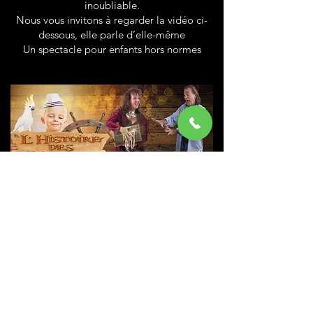
inoubliable.
Nous vous invitons à regarder la vidéo ci-
dessous, elle parle d’elle-même
Un spectacle pour enfants hors normes