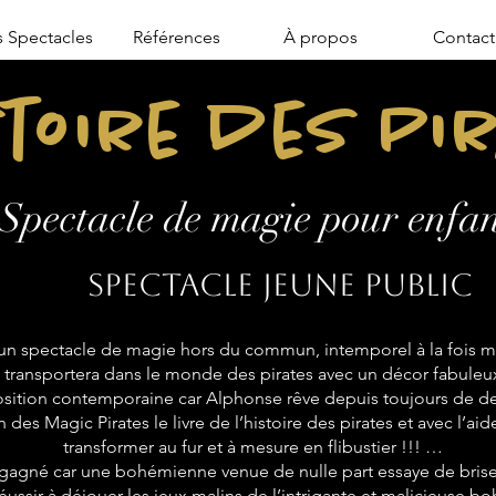
 Spectacles
Références
À propos
Contact
stoire des Pi
Spectacle de magie pour enfan
Spectacle jeune public
n spectacle de magie hors du commun, intemporel à la fois mo
transportera dans le monde des pirates avec un décor fabuleu
sition contemporaine car Alphonse rêve depuis toujours de de
 des Magic Pirates le livre de l’histoire des pirates et avec l’aid
transformer au fur et à mesure en flibustier !!! …
 gagné car une bohémienne venue de nulle part essaye de briser
réussir à déjouer les jeux malins de l’intrigante et malicieuse 