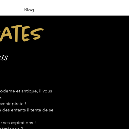
Blog
rates
ts
derne et antique, il vous
x.
venir pirate !
e des enfants il tente de se
 ses aspirations !
bohémienne ?