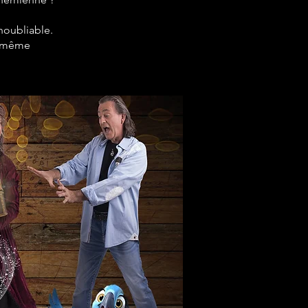
noubliable.
le-même