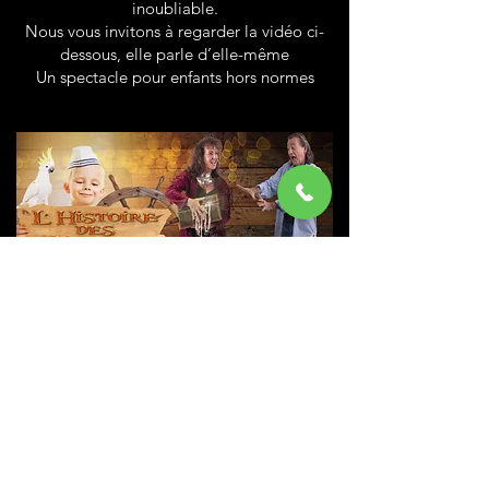
inoubliable.
Nous vous invitons à regarder la vidéo ci-
dessous, elle parle d’elle-même
Un spectacle pour enfants hors normes