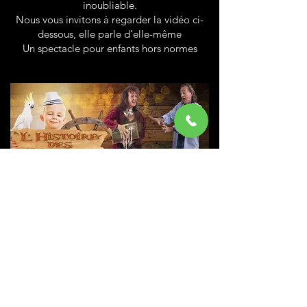
inoubliable.
Nous vous invitons à regarder la vidéo ci-
dessous, elle parle d’elle-même
Un spectacle pour enfants hors normes