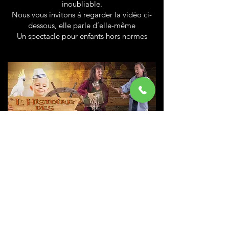
inoubliable.
Nous vous invitons à regarder la vidéo ci-
dessous, elle parle d’elle-même
Un spectacle pour enfants hors normes