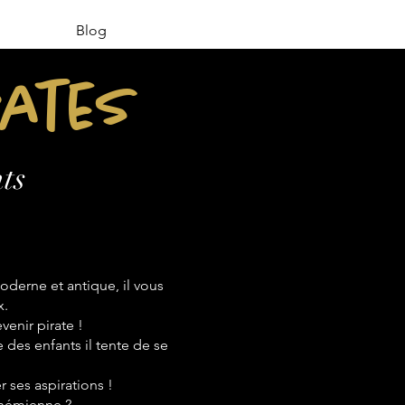
Blog
rates
ts
derne et antique, il vous
x.
venir pirate !
e des enfants il tente de se
 ses aspirations !
bohémienne ?