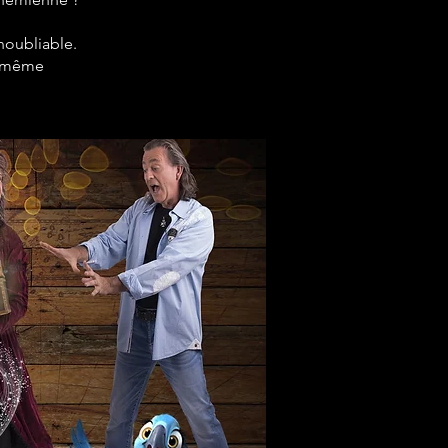
noubliable.
le-même