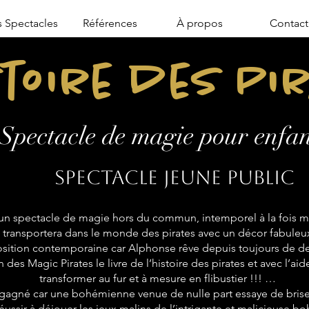
 Spectacles
Références
À propos
Contact
stoire des Pi
Spectacle de magie pour enfan
Spectacle jeune public
n spectacle de magie hors du commun, intemporel à la fois mo
transportera dans le monde des pirates avec un décor fabuleu
sition contemporaine car Alphonse rêve depuis toujours de de
 des Magic Pirates le livre de l’histoire des pirates et avec l’aid
transformer au fur et à mesure en flibustier !!! …
 gagné car une bohémienne venue de nulle part essaye de briser
réussir à déjouer les jeux malins de l’intrigante et malicieuse 