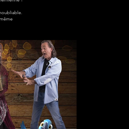
noubliable.
le-même