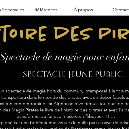
 Spectacles
Références
À propos
Contact
stoire des Pi
Spectacle de magie pour enfan
Spectacle jeune public
n spectacle de magie hors du commun, intemporel à la fois mo
transportera dans le monde des pirates avec un décor fabuleu
sition contemporaine car Alphonse rêve depuis toujours de de
 des Magic Pirates le livre de l’histoire des pirates et avec l’aid
transformer au fur et à mesure en flibustier !!! …
 gagné car une bohémienne venue de nulle part essaye de briser
réussir à déjouer les jeux malins de l’intrigante et malicieuse 