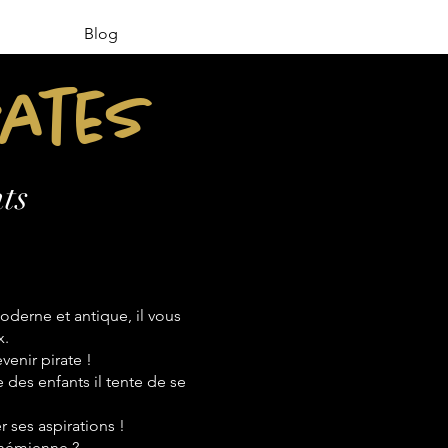
Blog
rates
ts
derne et antique, il vous
x.
venir pirate !
e des enfants il tente de se
 ses aspirations !
bohémienne ?