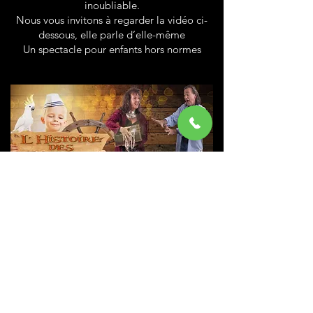
inoubliable.
Nous vous invitons à regarder la vidéo ci-
dessous, elle parle d’elle-même
Un spectacle pour enfants hors normes