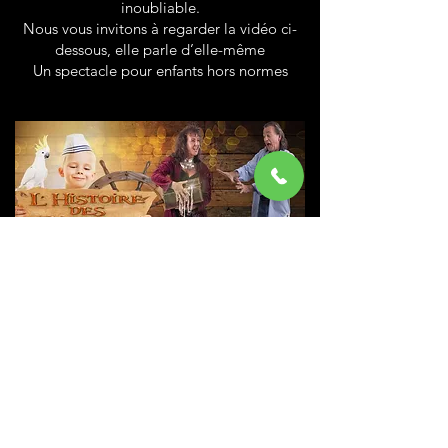
inoubliable.
Nous vous invitons à regarder la vidéo ci-
dessous, elle parle d’elle-même
Un spectacle pour enfants hors normes