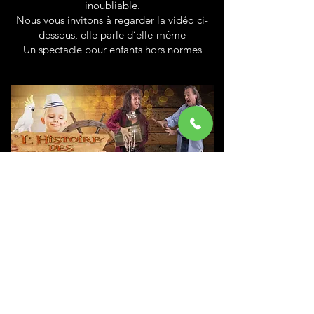
inoubliable.
Nous vous invitons à regarder la vidéo ci-
dessous, elle parle d’elle-même
Un spectacle pour enfants hors normes